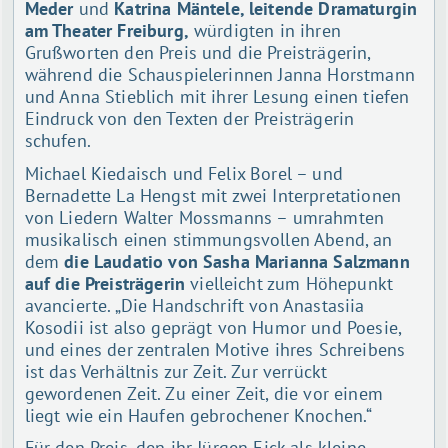
Meder
und
Katrina Mäntele, leitende Dramaturgin
am Theater Freiburg,
würdigten in ihren
Grußworten den Preis und die Preisträgerin,
während die Schauspielerinnen Janna Horstmann
und Anna Stieblich mit ihrer Lesung einen tiefen
Eindruck von den Texten der Preisträgerin
schufen.
Michael Kiedaisch und Felix Borel – und
Bernadette La Hengst mit zwei Interpretationen
von Liedern Walter Mossmanns – umrahmten
musikalisch einen stimmungsvollen Abend, an
dem
die Laudatio von Sasha Marianna Salzmann
auf die Preisträgerin
vielleicht zum Höhepunkt
avancierte. „Die Handschrift von Anastasiia
Kosodii ist also geprägt von Humor und Poesie,
und eines der zentralen Motive ihres Schreibens
ist das Verhältnis zur Zeit. Zur verrückt
gewordenen Zeit. Zu einer Zeit, die vor einem
liegt wie ein Haufen gebrochener Knochen.“
Für den Preis, den ihr Jürgen Eick als kleine