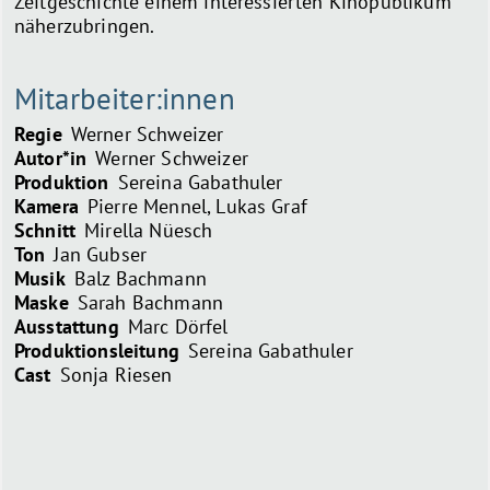
Zeitgeschichte einem interessierten Kinopublikum
näherzubringen.
Mitarbeiter:innen
Regie
Werner Schweizer
Autor*in
Werner Schweizer
Produktion
Sereina Gabathuler
Kamera
Pierre Mennel, Lukas Graf
Schnitt
Mirella Nüesch
Ton
Jan Gubser
Musik
Balz Bachmann
Maske
Sarah Bachmann
Ausstattung
Marc Dörfel
Produktionsleitung
Sereina Gabathuler
Cast
Sonja Riesen