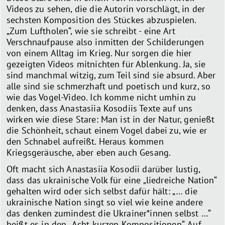
Videos zu sehen, die die Autorin vorschlägt, in der
sechsten Komposition des Stückes abzuspielen.
„Zum Luftholen“, wie sie schreibt - eine Art
Verschnaufpause also inmitten der Schilderungen
von einem Alltag im Krieg. Nur sorgen die hier
gezeigten Videos mitnichten für Ablenkung. Ja, sie
sind manchmal witzig, zum Teil sind sie absurd. Aber
alle sind sie schmerzhaft und poetisch und kurz, so
wie das Vogel-Video. Ich komme nicht umhin zu
denken, dass Anastasiia Kosodiis Texte auf uns
wirken wie diese Stare: Man ist in der Natur, genießt
die Schönheit, schaut einem Vogel dabei zu, wie er
den Schnabel aufreißt. Heraus kommen
Kriegsgeräusche, aber eben auch Gesang.
Oft macht sich Anastasiia Kosodii darüber lustig,
dass das ukrainische Volk für eine „liedreiche Nation“
gehalten wird oder sich selbst dafür hält: „… die
ukrainische Nation singt so viel wie keine andere
das denken zumindest die Ukrainer*innen selbst …“
heißt es in den „Acht kurzen Kompositionen“. Auf