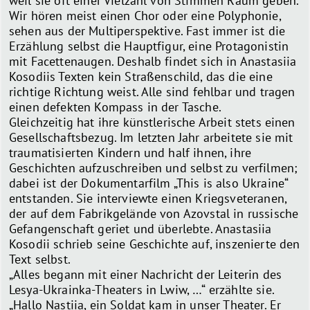
weil sie oft einer Vielzahl von Stimmen Raum geben.
Wir hören meist einen Chor oder eine Polyphonie,
sehen aus der Multiperspektive. Fast immer ist die
Erzählung selbst die Hauptfigur, eine Protagonistin
mit Facettenaugen. Deshalb findet sich in Anastasiia
Kosodiis Texten kein Straßenschild, das die eine
richtige Richtung weist. Alle sind fehlbar und tragen
einen defekten Kompass in der Tasche.
Gleichzeitig hat ihre künstlerische Arbeit stets einen
Gesellschaftsbezug. Im letzten Jahr arbeitete sie mit
traumatisierten Kindern und half ihnen, ihre
Geschichten aufzuschreiben und selbst zu verfilmen;
dabei ist der Dokumentarfilm „This is also Ukraine“
entstanden. Sie interviewte einen Kriegsveteranen,
der auf dem Fabrikgelände von Azovstal in russische
Gefangenschaft geriet und überlebte. Anastasiia
Kosodii schrieb seine Geschichte auf, inszenierte den
Text selbst.
„Alles begann mit einer Nachricht der Leiterin des
Lesya-Ukrainka-Theaters in Lwiw, …“ erzählte sie.
„Hallo Nastiia, ein Soldat kam in unser Theater. Er