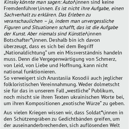
Kinsky könnte man sagen: Autor
\innen sind keine
Fremdenführer
\innen. Es ist nicht ihre Aufgabe, einen
Sachverhalt zu erklären. Das Erleben zu
veranschaulichen – ja, indem man unvergessliche
Figuren und Situationen schafft, das ist die Aufgabe
der Kunst. Aber niemals sind Künstler
\innen
Botschafter*\innen. Deshalb bin ich davon
überzeugt, dass es sich bei dem Begriff
„Nationaldichtung“ um ein Missverständnis handeln
muss. Denn die Vergegenwärtigung von Schmerz,
von Leid, von Liebe und Hoffnung, kann nicht
national funktionieren.
So verweigert sich Anastasiia Kosodii auch jeglicher
folkloristischen Vereinnahmung. Weder dolmetscht
sie für das in unserem Fall „westliche“ Publikum,
noch mischt sie ihren Texten ukrainischen Worte bei,
um ihren Kompositionen „exotische Würze“ zu geben.
Aus vielen Kriegen wissen wir, dass Soldat*\innen in
den Schützengräben zu Gedichtbänden greifen, um
der auseinanderbrechenden, sich auflösenden Welt